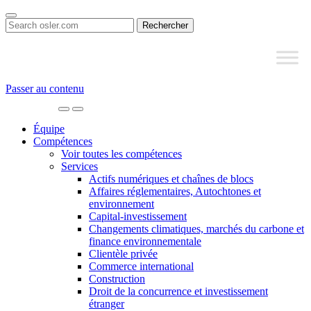
Search
for:
Passer au contenu
Main
Navigation
Équipe
Compétences
Voir toutes les compétences
Services
Actifs numériques et chaînes de blocs
Affaires réglementaires, Autochtones et
environnement
Capital-investissement
Changements climatiques, marchés du carbone et
finance environnementale
Clientèle privée
Commerce international
Construction
Droit de la concurrence et investissement
étranger