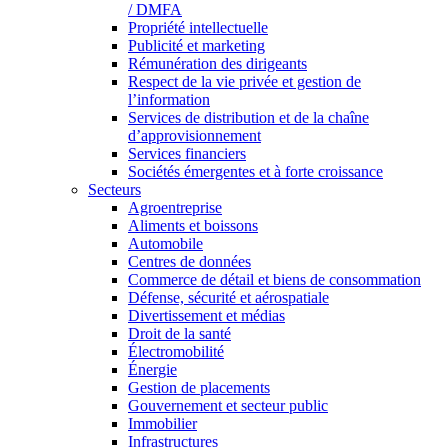
/ DMFA
Propriété intellectuelle
Publicité et marketing
Rémunération des dirigeants
Respect de la vie privée et gestion de
l’information
Services de distribution et de la chaîne
d’approvisionnement
Services financiers
Sociétés émergentes et à forte croissance
Secteurs
Agroentreprise
Aliments et boissons
Automobile
Centres de données
Commerce de détail et biens de consommation
Défense, sécurité et aérospatiale
Divertissement et médias
Droit de la santé
Électromobilité
Énergie
Gestion de placements
Gouvernement et secteur public
Immobilier
Infrastructures