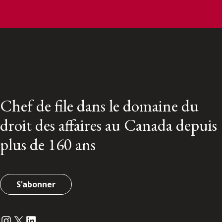
Chef de file dans le domaine du
droit des affaires au Canada depuis
plus de 160 ans
S'abonner
Instagram
Twitter
LinkedIn