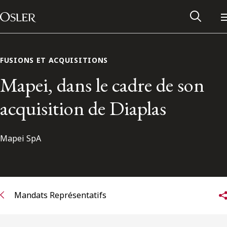
Main Navigation
Passer au contenu
FUSIONS ET ACQUISITIONS
Mapei, dans le cadre de son
acquisition de Diaplas
Mapei SpA
Réseau des anciens d’Osler
Mandats Représentatifs
Contactez-nous