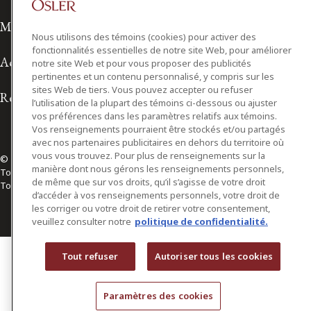
Modalités d'utilisation
Nous utilisons des témoins (cookies) pour activer des
fonctionnalités essentielles de notre site Web, pour améliorer
Accessibilité
notre site Web et pour vous proposer des publicités
pertinentes et un contenu personnalisé, y compris sur les
sites Web de tiers. Vous pouvez accepter ou refuser
Relations avec les médias
l’utilisation de la plupart des témoins ci-dessous ou ajuster
vos préférences dans les paramètres relatifs aux témoins.
Vos renseignements pourraient être stockés et/ou partagés
avec nos partenaires publicitaires en dehors du territoire où
vous vous trouvez. Pour plus de renseignements sur la
© 2026 Osler, Hoskin & Harcourt S.E.N.C.R.L./s.r.l.
manière dont nous gérons les renseignements personnels,
Tous droits réservés
de même que sur vos droits, qu’il s’agisse de votre droit
Toronto | Montréal | Calgary | Vancouver | Ottawa | New York
d’accéder à vos renseignements personnels, votre droit de
les corriger ou votre droit de retirer votre consentement,
veuillez consulter notre
politique de confidentialité.
Tout refuser
Autoriser tous les cookies
Paramètres des cookies