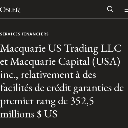
Main Navigation
Passer au contenu
SERVICES FINANCIERS
Macquarie US Trading LLC
et Macquarie Capital (USA)
inc., relativement à des
facilités de crédit garanties de
premier rang de 352,5
Réseau des anciens d’Osler
millions $ US
Contactez-nous