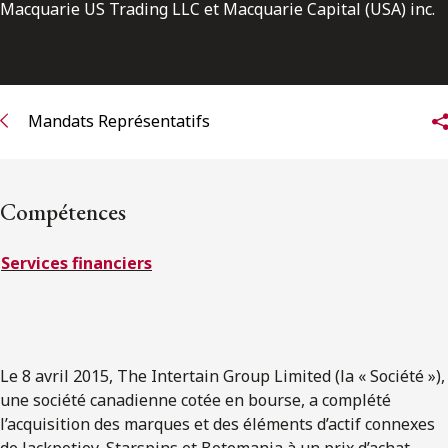
ENGLISH
Macquarie US Trading LLC et Macquarie Capital (USA) inc.
S’abonner aux articles Osler
Mandats Représentatifs
S’abonner
Compétences
Services financiers
Le 8 avril 2015, The Intertain Group Limited (la « Société »),
une société canadienne cotée en bourse, a complété
l’acquisition des marques et des éléments d’actif connexes
de Jackpotjoy, Starspins et Botemania à un prix d’achat