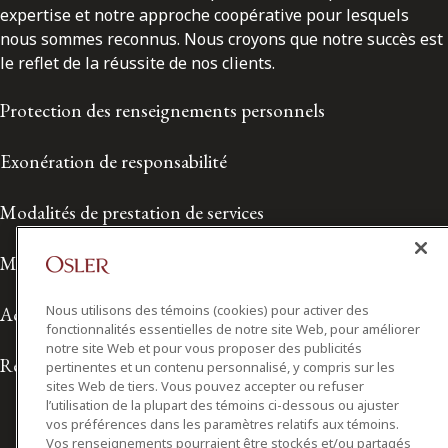
expertise et notre approche coopérative pour lesquels
nous sommes reconnus. Nous croyons que notre succès est
le reflet de la réussite de nos clients.
Protection des renseignements personnels
Exonération de responsabilité
Modalités de prestation de services
Modalités d'utilisation
Nous utilisons des témoins (cookies) pour activer des
Accessibilité
fonctionnalités essentielles de notre site Web, pour améliorer
notre site Web et pour vous proposer des publicités
Relations avec les médias
pertinentes et un contenu personnalisé, y compris sur les
sites Web de tiers. Vous pouvez accepter ou refuser
l’utilisation de la plupart des témoins ci-dessous ou ajuster
vos préférences dans les paramètres relatifs aux témoins.
Vos renseignements pourraient être stockés et/ou partagés