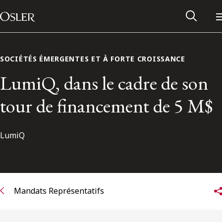
Main Navigation
Passer au contenu
SOCIÉTÉS ÉMERGENTES ET À FORTE CROISSANCE
LumiQ, dans le cadre de son
tour de financement de 5 M$
LumiQ
Réseau des anciens d’Osler
Mandats Représentatifs
Contactez-nous