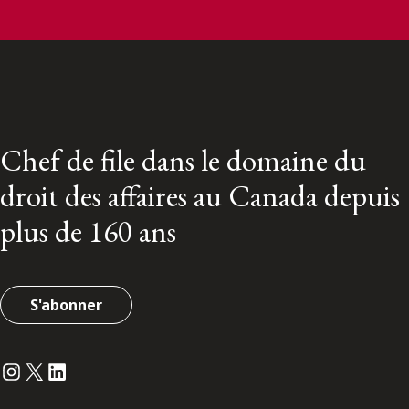
Chef de file dans le domaine du
droit des affaires au Canada depuis
plus de 160 ans
S'abonner
Instagram
Twitter
LinkedIn