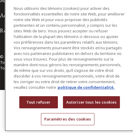
Modalités d'utilisation
Nous utilisons des témoins (cookies) pour activer des
fonctionnalités essentielles de notre site Web, pour améliorer
Accessibilité
notre site Web et pour vous proposer des publicités
pertinentes et un contenu personnalisé, y compris sur les
Relations avec les médias
sites Web de tiers. Vous pouvez accepter ou refuser
l’utilisation de la plupart des témoins ci-dessous ou ajuster
vos préférences dans les paramètres relatifs aux témoins.
Vos renseignements pourraient être stockés et/ou partagés
avec nos partenaires publicitaires en dehors du territoire où
© 2026 Osler, Hoskin & Harcourt S.E.N.C.R.L./s.r.l.
vous vous trouvez. Pour plus de renseignements sur la
Tous droits réservés
manière dont nous gérons les renseignements personnels,
Toronto | Montréal | Calgary | Vancouver | Ottawa | New York
de même que sur vos droits, qu’il s’agisse de votre droit
d’accéder à vos renseignements personnels, votre droit de
les corriger ou votre droit de retirer votre consentement,
veuillez consulter notre
politique de confidentialité.
Tout refuser
Autoriser tous les cookies
Paramètres des cookies