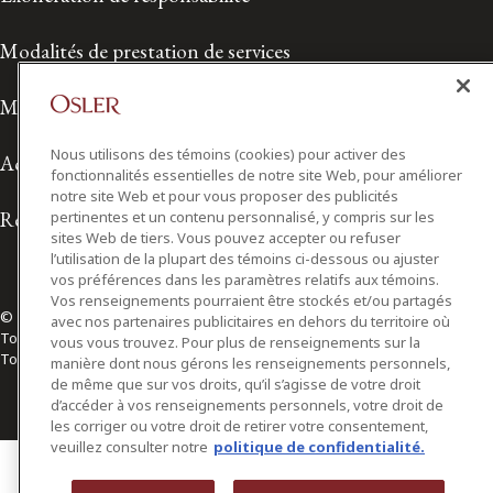
Modalités de prestation de services
Modalités d'utilisation
Nous utilisons des témoins (cookies) pour activer des
Accessibilité
fonctionnalités essentielles de notre site Web, pour améliorer
notre site Web et pour vous proposer des publicités
Relations avec les médias
pertinentes et un contenu personnalisé, y compris sur les
sites Web de tiers. Vous pouvez accepter ou refuser
l’utilisation de la plupart des témoins ci-dessous ou ajuster
vos préférences dans les paramètres relatifs aux témoins.
Vos renseignements pourraient être stockés et/ou partagés
© 2026 Osler, Hoskin & Harcourt S.E.N.C.R.L./s.r.l.
avec nos partenaires publicitaires en dehors du territoire où
Tous droits réservés
vous vous trouvez. Pour plus de renseignements sur la
Toronto | Montréal | Calgary | Vancouver | Ottawa | New York
manière dont nous gérons les renseignements personnels,
de même que sur vos droits, qu’il s’agisse de votre droit
d’accéder à vos renseignements personnels, votre droit de
les corriger ou votre droit de retirer votre consentement,
veuillez consulter notre
politique de confidentialité.