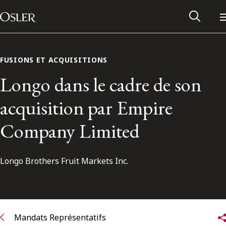
Main Navigation
Passer au contenu
FUSIONS ET ACQUISITIONS
Longo dans le cadre de son
acquisition par Empire
Company Limited
Longo Brothers Fruit Markets Inc.
Réseau des anciens d’Osler
Contactez-nous
Mandats Représentatifs