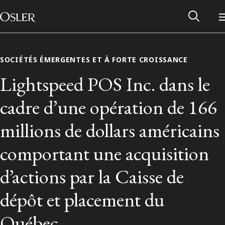
Main Navigation
Passer au contenu
SOCIÉTÉS ÉMERGENTES ET À FORTE CROISSANCE
Lightspeed POS Inc. dans le
cadre d’une opération de 166
millions de dollars américains
comportant une acquisition
d’actions par la Caisse de
Réseau des anciens d’Osler
dépôt et placement du
Contactez-nous
Québec