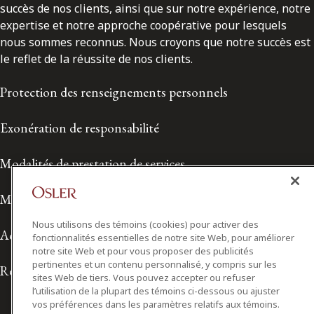
succès de nos clients, ainsi que sur notre expérience, notre
expertise et notre approche coopérative pour lesquels
nous sommes reconnus. Nous croyons que notre succès est
le reflet de la réussite de nos clients.
Protection des renseignements personnels
Exonération de responsabilité
Modalités de prestation de services
Modalités d'utilisation
Nous utilisons des témoins (cookies) pour activer des
Accessibilité
fonctionnalités essentielles de notre site Web, pour améliorer
notre site Web et pour vous proposer des publicités
pertinentes et un contenu personnalisé, y compris sur les
Relations avec les médias
sites Web de tiers. Vous pouvez accepter ou refuser
l’utilisation de la plupart des témoins ci-dessous ou ajuster
vos préférences dans les paramètres relatifs aux témoins.