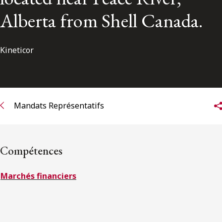
ENGLISH
Alberta from Shell Canada.
S’abonner aux articles Osler
Kineticor
S’abonner
Mandats Représentatifs
Compétences
Marchés financiers