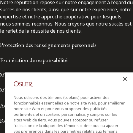
Notre réputation repose sur notre engagement à l’égard du
succès de nos clients, ainsi que sur notre expérience, notre
expertise et notre approche coopérative pour lesquels
nous sommes reconnus. Nous croyons que notre succès est
le reflet de la réussite de nos clients.
Protection des renseignements personnels
Exonération de responsabilité
Modalités de prestation de services
Modalités d'utilisation
Nous utilisons des témoins (cookies) pour activer des
fonctionnalités essentielles de notre site Web, pour améliorer
Accessibilité
notre site Web et pour vous proposer des publicités
pertinentes et un contenu personnalisé, y compris sur les
Relations avec les médias
sites Web de tiers. Vous pouvez accepter ou refuser
l’utilisation de la plupart des témoins ci-dessous ou ajuster
vos préférences dans les paramètres relatifs aux témoins.