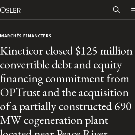
Main Navigation
Passer au contenu
MARCHÉS FINANCIERS
Kineticor closed $125 million
convertible debt and equity
financing commitment from
OPTrust and the acquisition
of a partially constructed 690
Réseau des anciens d’Osler
MW cogeneration plant
Contactez-nous
located near Peace River,