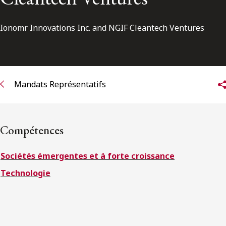
ENGLISH
Ionomr Innovations Inc. and NGIF Cleantech Ventures
S’abonner aux articles Osler
S’abonner
Mandats Représentatifs
Compétences
Sociétés émergentes et à forte croissance
Technologie