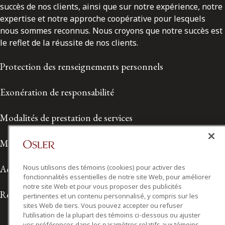
succès de nos clients, ainsi que sur notre expérience, notre
expertise et notre approche coopérative pour lesquels
nous sommes reconnus. Nous croyons que notre succès est
le reflet de la réussite de nos clients.
Protection des renseignements personnels
Exonération de responsabilité
Modalités de prestation de services
Modalités d'utilisation
Nous utilisons des témoins (cookies) pour activer des
Accessibilité
fonctionnalités essentielles de notre site Web, pour améliorer
notre site Web et pour vous proposer des publicités
Relations avec les médias
pertinentes et un contenu personnalisé, y compris sur les
sites Web de tiers. Vous pouvez accepter ou refuser
l’utilisation de la plupart des témoins ci-dessous ou ajuster
vos préférences dans les paramètres relatifs aux témoins.