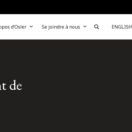
opos d’Osler
Se joindre à nous
ENGLISH
nt de