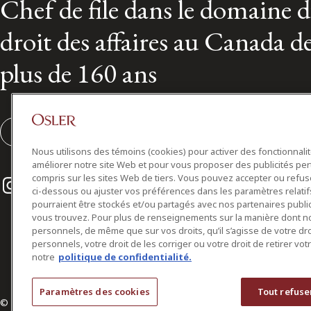
Chef de file dans le domaine 
droit des affaires au Canada d
plus de 160 ans
S'abonner
Nous utilisons des témoins (cookies) pour activer des fonctionnali
améliorer notre site Web et pour vous proposer des publicités per
Instagram
Twitter
LinkedIn
compris sur les sites Web de tiers. Vous pouvez accepter ou refuser
ci-dessous ou ajuster vos préférences dans les paramètres relat
pourraient être stockés et/ou partagés avec nos partenaires public
vous trouvez. Pour plus de renseignements sur la manière dont 
personnels, de même que sur vos droits, qu’il s’agisse de votre d
personnels, votre droit de les corriger ou votre droit de retirer vo
notre
politique de confidentialité.
Paramètres des cookies
Tout refuse
© 2026 Osler, Hoskin & Harcourt S.E.N.C.R.L./s.r.l.
Tous droits réservés