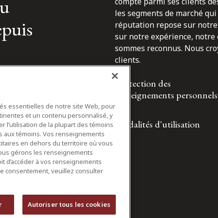
du
compte parmi ses clients des
les segments de marché qui 
epuis
réputation repose sur notre 
sur notre expérience, notre
sommes reconnus. Nous croyo
clients.
Protection des
renseignements personnels
tés essentielles de notre site Web, pour
tinentes et un contenu personnalisé, y
Modalités d'utilisation
 l’utilisation de la plupart des témoins
ifs aux témoins. Vos renseignements
itaires en dehors du territoire où vous
nous gérons les renseignements
roit d’accéder à vos renseignements
tre consentement, veuillez consulter
r
Autoriser tous les cookies