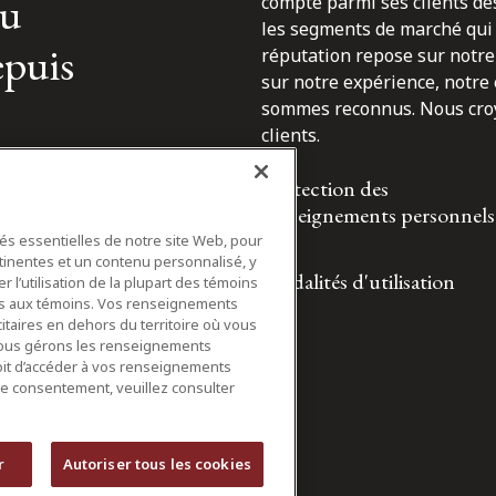
du
compte parmi ses clients des
les segments de marché qui 
epuis
réputation repose sur notre 
sur notre expérience, notre
sommes reconnus. Nous croyo
clients.
Protection des
renseignements personnels
tés essentielles de notre site Web, pour
tinentes et un contenu personnalisé, y
Modalités d'utilisation
 l’utilisation de la plupart des témoins
ifs aux témoins. Vos renseignements
itaires en dehors du territoire où vous
nous gérons les renseignements
roit d’accéder à vos renseignements
tre consentement, veuillez consulter
r
Autoriser tous les cookies