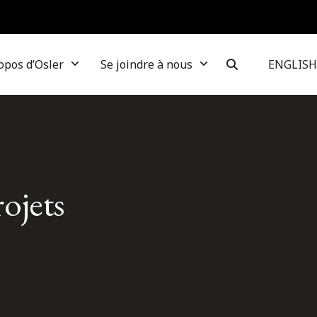
opos d’Osler
Se joindre à nous
ENGLISH
ojets