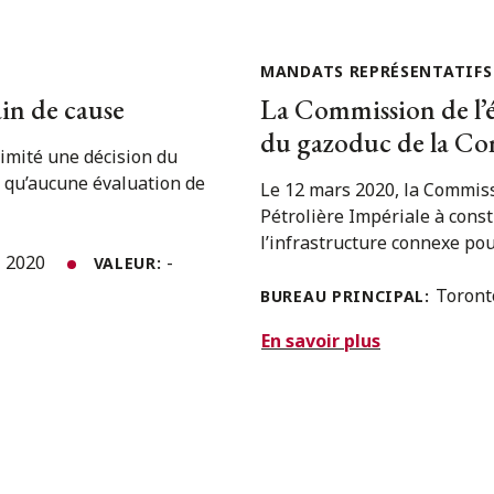
MANDATS REPRÉSENTATIFS
ain de cause
La Commission de l’é
du gazoduc de la Co
nimité une décision du
u qu’aucune évaluation de
Le 12 mars 2020, la Commiss
Pétrolière Impériale à cons
l’infrastructure connexe pour
i 2020
-
VALEUR:
Toron
BUREAU PRINCIPAL:
En savoir plus