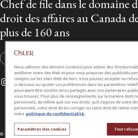
Chef de file dans le domaine 
droit des affaires au Canada d
plus de 160 ans
S'abonner
Nous utilisons des témoins (cookies) pour activer des fonctionnali
améliorer notre site Web et pour vous proposer des publicités per
Instagram
Twitter
LinkedIn
compris sur les sites Web de tiers. Vous pouvez accepter ou refuser
ci-dessous ou ajuster vos préférences dans les paramètres relat
pourraient être stockés et/ou partagés avec nos partenaires public
vous trouvez. Pour plus de renseignements sur la manière dont 
personnels, de même que sur vos droits, qu’il s’agisse de votre d
personnels, votre droit de les corriger ou votre droit de retirer vo
notre
politique de confidentialité.
Paramètres des cookies
Tout refuse
© 2026 Osler, Hoskin & Harcourt S.E.N.C.R.L./s.r.l.
Tous droits réservés