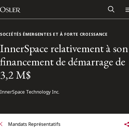
Main Navigation
Passer au contenu
SOCIÉTÉS ÉMERGENTES ET À FORTE CROISSANCE
InnerSpace relativement à son
financement de démarrage de
3,2 M$
InnerSpace Technology Inc.
Réseau des anciens d’Osler
Contactez-nous
Mandats Représentatifs