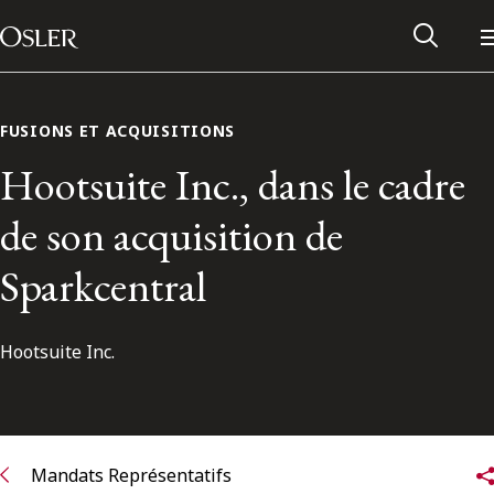
Main Navigation
Passer au contenu
FUSIONS ET ACQUISITIONS
Hootsuite Inc., dans le cadre
de son acquisition de
Sparkcentral
Hootsuite Inc.
Réseau des anciens d’Osler
Contactez-nous
Mandats Représentatifs