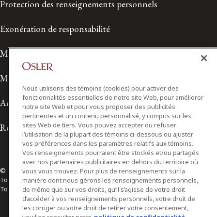
Protection des renseignements personnels
Exonération de responsabilité
Modalités de prestation de services
Modalités d'utilisation
Nous utilisons des témoins (cookies) pour activer des
fonctionnalités essentielles de notre site Web, pour améliorer
Accessibilité
notre site Web et pour vous proposer des publicités
pertinentes et un contenu personnalisé, y compris sur les
sites Web de tiers. Vous pouvez accepter ou refuser
Relations avec les médias
l’utilisation de la plupart des témoins ci-dessous ou ajuster
vos préférences dans les paramètres relatifs aux témoins.
Vos renseignements pourraient être stockés et/ou partagés
avec nos partenaires publicitaires en dehors du territoire où
© 2026 Osler, Hoskin & Harcourt S.E.N.C.R.L./s.r.l.
vous vous trouvez. Pour plus de renseignements sur la
Tous droits réservés
manière dont nous gérons les renseignements personnels,
Toronto | Montréal | Calgary | Vancouver | Ottawa | New York
de même que sur vos droits, qu’il s’agisse de votre droit
d’accéder à vos renseignements personnels, votre droit de
les corriger ou votre droit de retirer votre consentement,