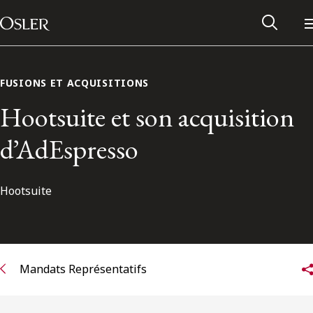
Main Navigation
Passer au contenu
FUSIONS ET ACQUISITIONS
Hootsuite et son acquisition
d’AdEspresso
Hootsuite
Réseau des anciens d’Osler
Mandats Représentatifs
Contactez-nous