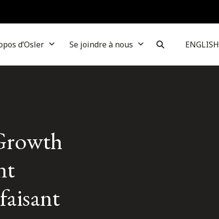
opos d’Osler
Se joindre à nous
ENGLISH
 Growth
nt
faisant