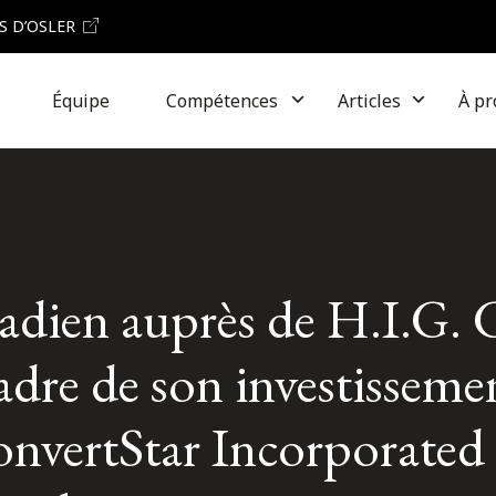
S D’OSLER
Équipe
Compétences
Articles
À pr
nadien auprès de H.I.G.
adre de son investisseme
onvertStar Incorporated 