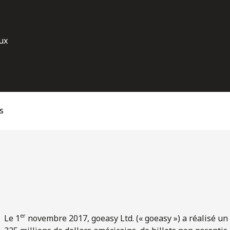
ux
s
er
Le 1
novembre 2017, goeasy Ltd. (« goeasy ») a réalisé un 