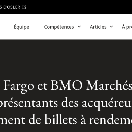
S D’OSLER
Équipe
Compétences
Articles
À pr
ls Fargo et BMO Marchés
présentants des acquéreur
ment de billets à rendem