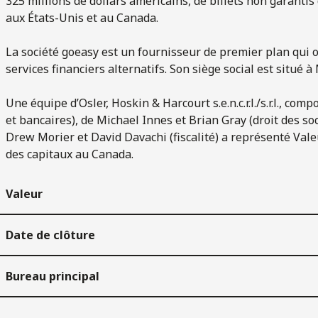
325 millions de dollars américains, de billets non garanti
aux États-Unis et au Canada.
La société goeasy est un fournisseur de premier plan qui
services financiers alternatifs. Son siège social est situé 
Une équipe d’Osler, Hoskin & Harcourt s.e.n.c.r.l./s.r.l., co
et bancaires), de Michael Innes et Brian Gray (droit des so
Drew Morier et David Davachi (fiscalité) a représenté Va
des capitaux au Canada.
Valeur
Date de clôture
Bureau principal