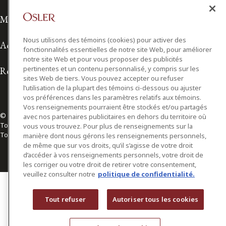
Modalités d'utilisation
Nous utilisons des témoins (cookies) pour activer des
Accessibilité
fonctionnalités essentielles de notre site Web, pour améliorer
notre site Web et pour vous proposer des publicités
pertinentes et un contenu personnalisé, y compris sur les
Relations avec les médias
sites Web de tiers. Vous pouvez accepter ou refuser
l’utilisation de la plupart des témoins ci-dessous ou ajuster
vos préférences dans les paramètres relatifs aux témoins.
Vos renseignements pourraient être stockés et/ou partagés
© 2026 Osler, Hoskin & Harcourt S.E.N.C.R.L./s.r.l.
avec nos partenaires publicitaires en dehors du territoire où
Tous droits réservés
vous vous trouvez. Pour plus de renseignements sur la
Toronto | Montréal | Calgary | Vancouver | Ottawa | New York
manière dont nous gérons les renseignements personnels,
de même que sur vos droits, qu’il s’agisse de votre droit
d’accéder à vos renseignements personnels, votre droit de
les corriger ou votre droit de retirer votre consentement,
veuillez consulter notre
politique de confidentialité.
Tout refuser
Autoriser tous les cookies