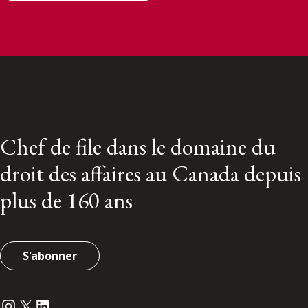
Chef de file dans le domaine du
droit des affaires au Canada depuis
plus de 160 ans
S'abonner
Instagram
Twitter
LinkedIn