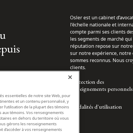
Osler est un cabinet d’avoca
l’échelle nationale et inter
du
compte parmi ses clients des
les segments de marché qui 
epuis
réputation repose sur notre 
sur notre expérience, notre
sommes reconnus. Nous croyo
clients.
Protection des
renseignements personnels
tés essentielles de notre site Web, pour
tinentes et un contenu personnalisé, y
Modalités d'utilisation
 l’utilisation de la plupart des témoins
ifs aux témoins. Vos renseignements
itaires en dehors du territoire où vous
nous gérons les renseignements
roit d’accéder à vos renseignements