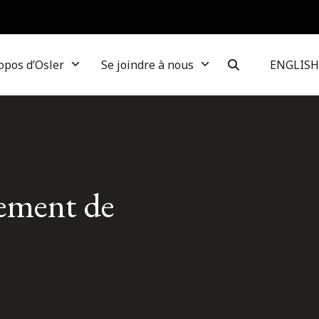
opos d’Osler
Se joindre à nous
ENGLISH
cement de