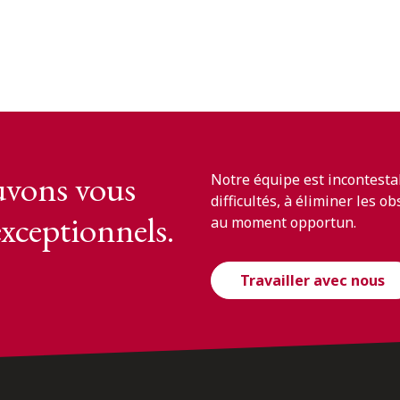
vons vous
Notre équipe est incontesta
difficultés, à éliminer les o
exceptionnels.
au moment opportun.
Travailler avec nous