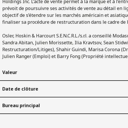
Holdings Inc. L’acte de vente permet à la marque et à l’ent
prévoit de poursuivre ses activités de vente au détail en l
objectif de s’étendre sur les marchés américain et asiatiq
finaliser sa procédure de restructuration dans le cadre de l
Osler, Hoskin & Harcourt S.E.N.C.R.L./s.r.l. a conseillé Mod
Sandra Abitan, Julien Morissette, Ilia Kravtsov, Sean Stidwi
Restructuration/Litiges), Shahir Guindi, Marisa Corona (Droi
Julien Ranger (Emploi) et Barry Fong (Propriété intellectuel
Valeur
Date de clôture
Bureau principal