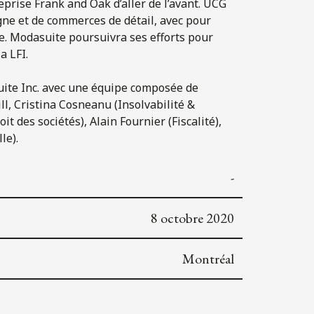
reprise Frank and Oak d’aller de l’avant. UCG
igne et de commerces de détail, avec pour
ue. Modasuite poursuivra ses efforts pour
a LFI.
asuite Inc. avec une équipe composée de
ll, Cristina Cosneanu (Insolvabilité &
t des sociétés), Alain Fournier (Fiscalité),
le).
-
8 octobre 2020
Montréal