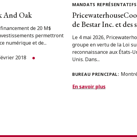
MANDATS REPRÉSENTATIFS
nk And Oak
PricewaterhouseCooper
de Bestar Inc. et de
n financement de 20 M$
investissements permettront
Le 4 mai 2026, Pricewaterho
ce numérique et de...
groupe en vertu de la Loi sur
reconnaissance aux États-Un
février 2018
Unis. Dans...
Montr
BUREAU PRINCIPAL:
En savoir plus