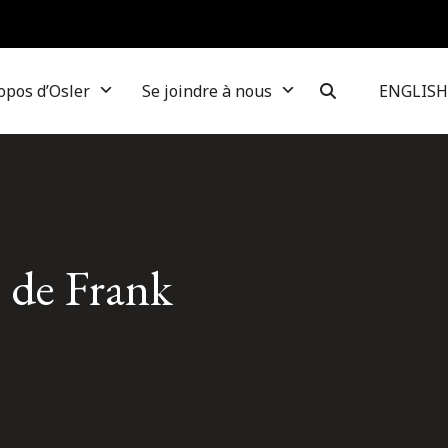
opos d’Osler
Se joindre à nous
ENGLISH
m de Frank