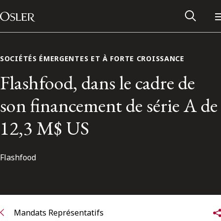
Main Navigation
Passer au contenu
SOCIÉTÉS ÉMERGENTES ET À FORTE CROISSANCE
Flashfood, dans le cadre de
son financement de série A de
12,3 M$ US
Flashfood
Réseau des anciens d’Osler
Contactez-nous
Mandats Représentatifs