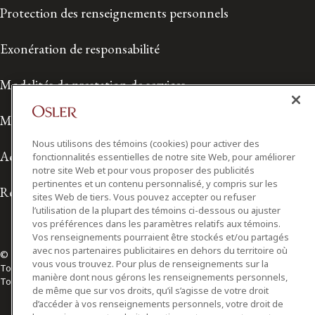
Protection des renseignements personnels
Exonération de responsabilité
Modalités de prestation de services
Modalités d'utilisation
Nous utilisons des témoins (cookies) pour activer des
Accessibilité
fonctionnalités essentielles de notre site Web, pour améliorer
notre site Web et pour vous proposer des publicités
pertinentes et un contenu personnalisé, y compris sur les
Relations avec les médias
sites Web de tiers. Vous pouvez accepter ou refuser
l’utilisation de la plupart des témoins ci-dessous ou ajuster
vos préférences dans les paramètres relatifs aux témoins.
Vos renseignements pourraient être stockés et/ou partagés
avec nos partenaires publicitaires en dehors du territoire où
© 2026 Osler, Hoskin & Harcourt S.E.N.C.R.L./s.r.l.
vous vous trouvez. Pour plus de renseignements sur la
Tous droits réservés
manière dont nous gérons les renseignements personnels,
Toronto | Montréal | Calgary | Vancouver | Ottawa | New York
de même que sur vos droits, qu’il s’agisse de votre droit
d’accéder à vos renseignements personnels, votre droit de