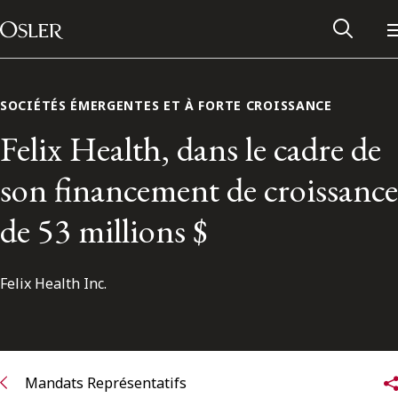
Main Navigation
Passer au contenu
SOCIÉTÉS ÉMERGENTES ET À FORTE CROISSANCE
Felix Health, dans le cadre de
son financement de croissance
de 53 millions $
Felix Health Inc.
Réseau des anciens d’Osler
Contactez-nous
Mandats Représentatifs