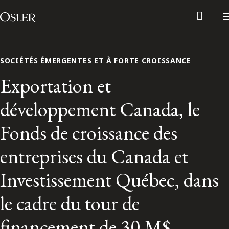
Main Navigation
Passer au contenu
SOCIÉTÉS ÉMERGENTES ET À FORTE CROISSANCE
Exportation et
développement Canada, le
Fonds de croissance des
entreprises du Canada et
Investissement Québec, dans
Réseau des anciens d’Osler
le cadre du tour de
Contactez-nous
financement de 30 M$