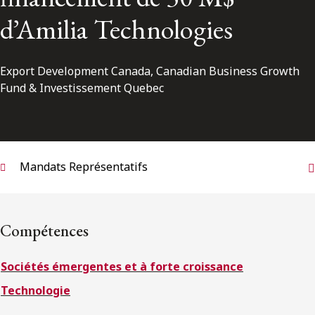
ENGLISH
d’Amilia Technologies
S’abonner aux articles Osler
Export Development Canada, Canadian Business Growth
Fund & Investissement Quebec
S’abonner
Mandats Représentatifs
Compétences
Sociétés émergentes et à forte croissance
Technologie