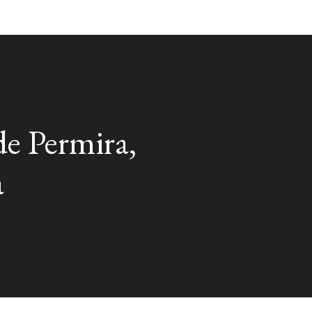
de Permira,
a