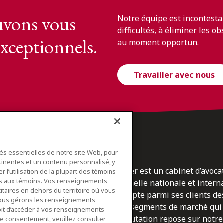
vons vous
Notre équipe est incontesta
difficultés, à éliminer les o
exceptionnels.
au moment opportun.
Travailler avec nous
tés essentielles de notre site Web, pour
tinentes et un contenu personnalisé, y
Osler est un cabinet d’avoca
 l’utilisation de la plupart des témoins
ifs aux témoins. Vos renseignements
l’échelle nationale et inter
itaires en dehors du territoire où vous
compte parmi ses clients des
nous gérons les renseignements
du
les segments de marché qui 
roit d’accéder à vos renseignements
réputation repose sur notre 
tre consentement, veuillez consulter