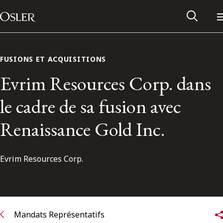
Main Navigation
Passer au contenu
FUSIONS ET ACQUISITIONS
Evrim Resources Corp. dans
le cadre de sa fusion avec
Renaissance Gold Inc.
Evrim Resources Corp.
Réseau des anciens d’Osler
Contactez-nous
Mandats Représentatifs