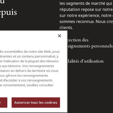
les segments de marché qui 
epuis
réputation repose sur notre 
sur notre expérience, notre
sommes reconnus. Nous croyo
clients.
Protection des
renseignements personnels
tés essentielles de notre site Web, pour
tinentes et un contenu personnalisé, y
Modalités d'utilisation
 l’utilisation de la plupart des témoins
ifs aux témoins. Vos renseignements
itaires en dehors du territoire où vous
nous gérons les renseignements
roit d’accéder à vos renseignements
tre consentement, veuillez consulter
r
Autoriser tous les cookies