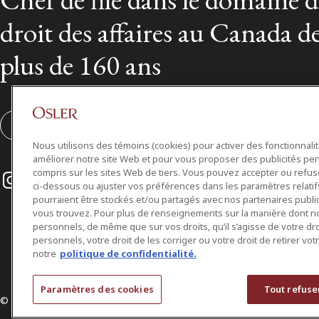
droit des affaires au Canada d
plus de 160 ans
S'abonner
Nous utilisons des témoins (cookies) pour activer des fonctionnali
améliorer notre site Web et pour vous proposer des publicités per
Instagram
Twitter
LinkedIn
compris sur les sites Web de tiers. Vous pouvez accepter ou refuser
ci-dessous ou ajuster vos préférences dans les paramètres relat
pourraient être stockés et/ou partagés avec nos partenaires public
vous trouvez. Pour plus de renseignements sur la manière dont 
personnels, de même que sur vos droits, qu’il s’agisse de votre d
personnels, votre droit de les corriger ou votre droit de retirer vo
notre
politique de confidentialité.
Paramètres des cookies
Tout refuse
© 2026 Osler, Hoskin & Harcourt S.E.N.C.R.L./s.r.l.
Tous droits réservés