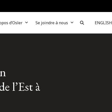
opos d’Osler
Se joindre à nous
ENGLISH
un
de l’Est à