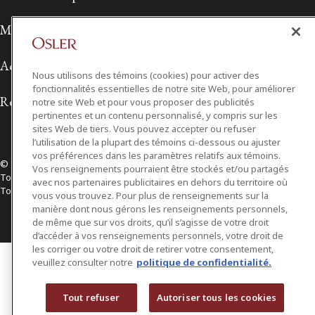
Modalités d'utilisation
Accessibilité
Nous utilisons des témoins (cookies) pour activer des
fonctionnalités essentielles de notre site Web, pour améliorer
Relations avec les médias
notre site Web et pour vous proposer des publicités
pertinentes et un contenu personnalisé, y compris sur les
sites Web de tiers. Vous pouvez accepter ou refuser
l’utilisation de la plupart des témoins ci-dessous ou ajuster
vos préférences dans les paramètres relatifs aux témoins.
© 2026 Osler, Hoskin & Harcourt S.E.N.C.R.L./s.r.l.
Vos renseignements pourraient être stockés et/ou partagés
Tous droits réservés
avec nos partenaires publicitaires en dehors du territoire où
Toronto | Montréal | Calgary | Vancouver | Ottawa | New York
vous vous trouvez. Pour plus de renseignements sur la
manière dont nous gérons les renseignements personnels,
de même que sur vos droits, qu’il s’agisse de votre droit
d’accéder à vos renseignements personnels, votre droit de
les corriger ou votre droit de retirer votre consentement,
veuillez consulter notre
politique de confidentialité.
Tout refuser
Autoriser tous les cookies