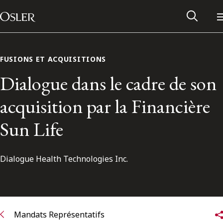
Main Navigation
Passer au contenu
FUSIONS ET ACQUISITIONS
Dialogue dans le cadre de son
acquisition par la Financière
Sun Life
Dialogue Health Technologies Inc.
Réseau des anciens d’Osler
Contactez-nous
Mandats Représentatifs