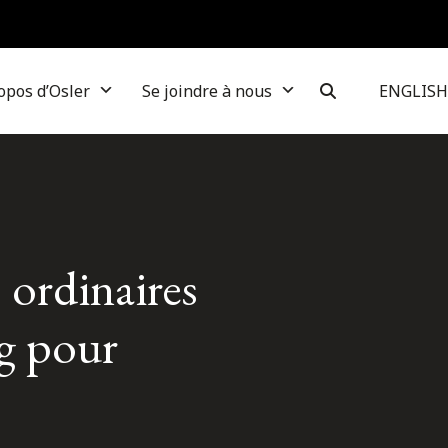
opos d’Osler
Se joindre à nous
ENGLISH
 ordinaires
ng pour