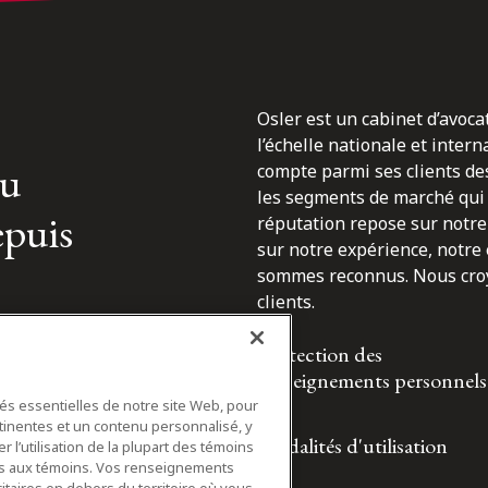
Osler est un cabinet d’avoca
l’échelle nationale et inter
du
compte parmi ses clients des
les segments de marché qui 
epuis
réputation repose sur notre 
sur notre expérience, notre
sommes reconnus. Nous croyo
clients.
Protection des
renseignements personnels
tés essentielles de notre site Web, pour
tinentes et un contenu personnalisé, y
Modalités d'utilisation
 l’utilisation de la plupart des témoins
ifs aux témoins. Vos renseignements