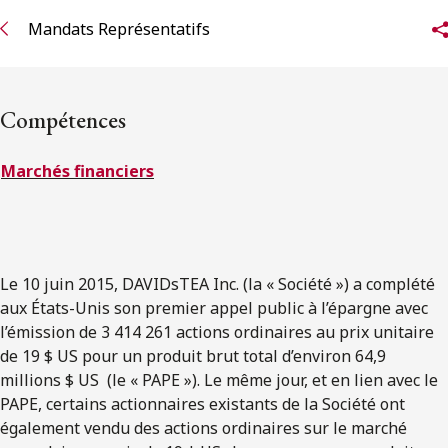
ENGLISH
Mandats Représentatifs
S’abonner aux articles Osler
Compétences
S’abonner
Marchés financiers
Le 10 juin 2015, DAVIDsTEA Inc. (la « Société ») a complété
aux États-Unis son premier appel public à l’épargne avec
l’émission de 3 414 261 actions ordinaires au prix unitaire
de 19 $ US pour un produit brut total d’environ 64,9
millions $ US (le « PAPE »). Le même jour, et en lien avec le
PAPE, certains actionnaires existants de la Société ont
également vendu des actions ordinaires sur le marché