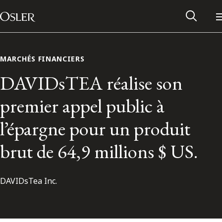
Main Navigation
Passer au contenu
MARCHÉS FINANCIERS
DAVIDsTEA réalise son
premier appel public à
l’épargne pour un produit
brut de 64,9 millions $ US.
DAVIDsTea Inc.
Réseau des anciens d’Osler
Contactez-nous