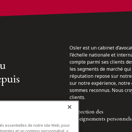
Osler est un cabinet d’avoca
l’échelle nationale et inter
du
compte parmi ses clients des
les segments de marché qui 
epuis
réputation repose sur notre 
sur notre expérience, notre
sommes reconnus. Nous croyo
clients.
Protection des
renseignements personnels
tés essentielles de notre site Web, pour
tinentes et un contenu personnalisé, y