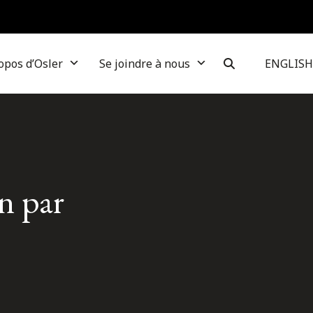
opos d’Osler
Se joindre à nous
ENGLISH
n par