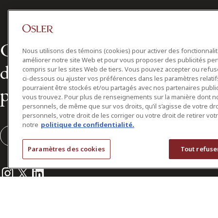
Chef de file dans le domaine 
Nous utilisons des témoins (cookies) pour activer des fonctionnali
améliorer notre site Web et pour vous proposer des publicités per
droit des affaires au Canada d
compris sur les sites Web de tiers. Vous pouvez accepter ou refuser
ci-dessous ou ajuster vos préférences dans les paramètres relat
plus de 160 ans
pourraient être stockés et/ou partagés avec nos partenaires public
vous trouvez. Pour plus de renseignements sur la manière dont 
personnels, de même que sur vos droits, qu’il s’agisse de votre d
personnels, votre droit de les corriger ou votre droit de retirer vo
notre
politique de confidentialité.
S'abonner
Paramètres des cookies
Tout refuse
Instagram
Twitter
LinkedIn