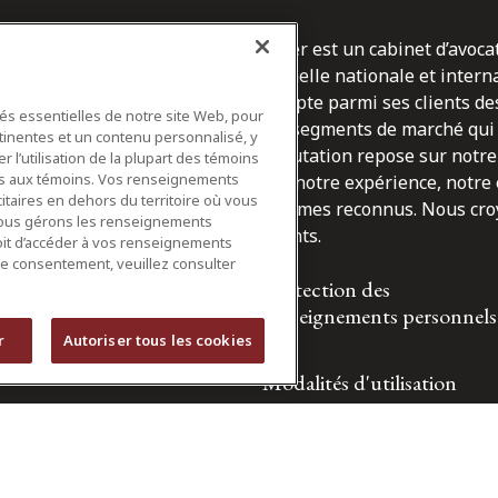
Osler est un cabinet d’avoca
l’échelle nationale et inter
du
compte parmi ses clients des
tés essentielles de notre site Web, pour
les segments de marché qui 
tinentes et un contenu personnalisé, y
epuis
réputation repose sur notre 
 l’utilisation de la plupart des témoins
ifs aux témoins. Vos renseignements
sur notre expérience, notre
itaires en dehors du territoire où vous
sommes reconnus. Nous croyo
nous gérons les renseignements
clients.
roit d’accéder à vos renseignements
tre consentement, veuillez consulter
Protection des
renseignements personnels
r
Autoriser tous les cookies
Modalités d'utilisation