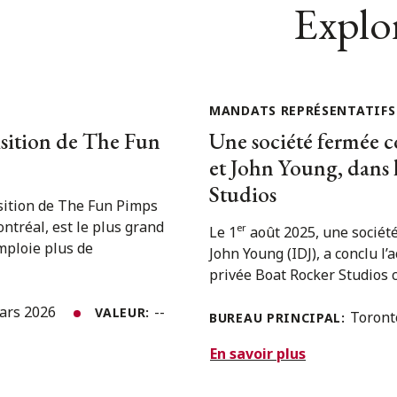
Explor
MANDATS REPRÉSENTATIFS
uisition de The Fun
Une société fermée c
et John Young, dans 
Studios
isition de The Fun Pimps
ontréal, est le plus grand
er
Le 1
août 2025, une société
mploie plus de
John Young (IDJ), a conclu l’
privée Boat Rocker Studios c
ars 2026
--
VALEUR:
Toron
BUREAU PRINCIPAL:
En savoir plus