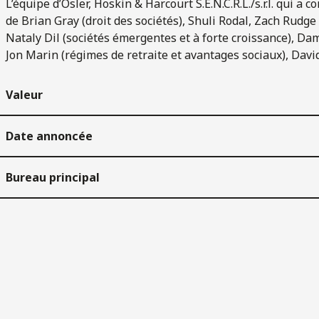
L’équipe d’Osler, Hoskin & Harcourt S.E.N.C.R.L./s.r.l. qui 
de Brian Gray (droit des sociétés), Shuli Rodal, Zach Rudg
Nataly Dil (sociétés émergentes et à forte croissance), Dami
Jon Marin (régimes de retraite et avantages sociaux), David
Valeur
Date annoncée
Bureau principal