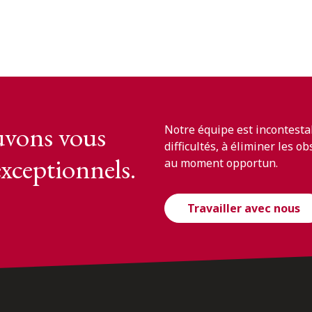
vons vous
Notre équipe est incontesta
difficultés, à éliminer les o
exceptionnels.
au moment opportun.
Travailler avec nous