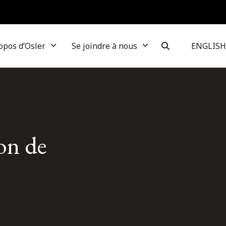
opos d’Osler
Se joindre à nous
ENGLISH
on de