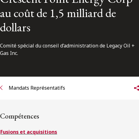
ENGLISH
au coût de 1,5 milliard de
dollars
S’abonner aux articles Osler
S’abonner
Comité spécial du conseil d’administration de Legacy Oil +
Gas Inc.
Mandats Représentatifs
Compétences
Fusions et acquisitions