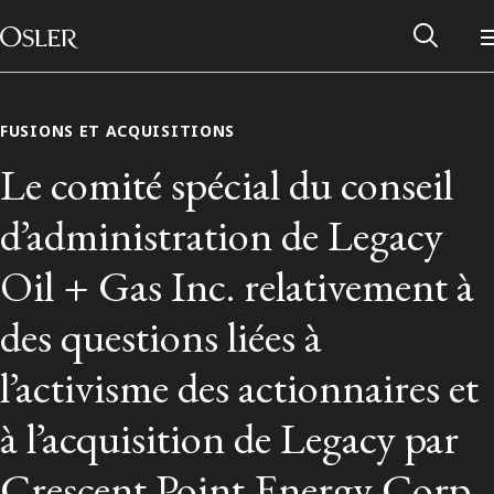
Main Navigation
Passer au contenu
FUSIONS ET ACQUISITIONS
Le comité spécial du conseil
d’administration de Legacy
Oil + Gas Inc. relativement à
des questions liées à
l’activisme des actionnaires et
Réseau des anciens d’Osler
à l’acquisition de Legacy par
Contactez-nous
Crescent Point Energy Corp