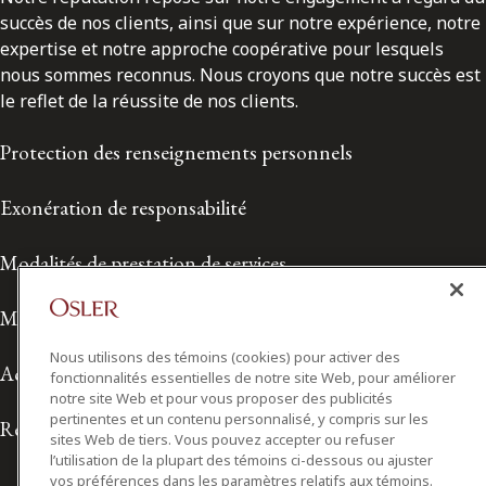
succès de nos clients, ainsi que sur notre expérience, notre
expertise et notre approche coopérative pour lesquels
nous sommes reconnus. Nous croyons que notre succès est
le reflet de la réussite de nos clients.
Protection des renseignements personnels
Exonération de responsabilité
Modalités de prestation de services
Modalités d'utilisation
Nous utilisons des témoins (cookies) pour activer des
Accessibilité
fonctionnalités essentielles de notre site Web, pour améliorer
notre site Web et pour vous proposer des publicités
pertinentes et un contenu personnalisé, y compris sur les
Relations avec les médias
sites Web de tiers. Vous pouvez accepter ou refuser
l’utilisation de la plupart des témoins ci-dessous ou ajuster
vos préférences dans les paramètres relatifs aux témoins.