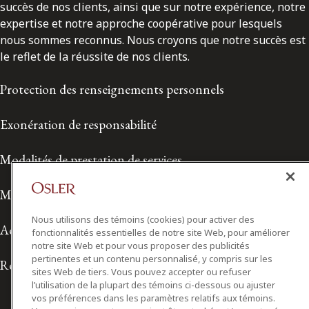
succès de nos clients, ainsi que sur notre expérience, notre
expertise et notre approche coopérative pour lesquels
nous sommes reconnus. Nous croyons que notre succès est
le reflet de la réussite de nos clients.
Protection des renseignements personnels
Exonération de responsabilité
Modalités de prestation de services
Modalités d'utilisation
Nous utilisons des témoins (cookies) pour activer des
Accessibilité
fonctionnalités essentielles de notre site Web, pour améliorer
notre site Web et pour vous proposer des publicités
pertinentes et un contenu personnalisé, y compris sur les
Relations avec les médias
sites Web de tiers. Vous pouvez accepter ou refuser
l’utilisation de la plupart des témoins ci-dessous ou ajuster
vos préférences dans les paramètres relatifs aux témoins.