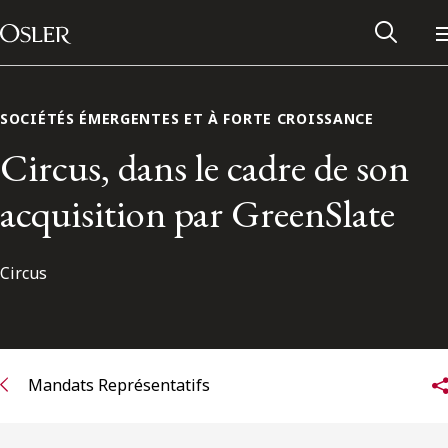
Main Navigation
Passer au contenu
SOCIÉTÉS ÉMERGENTES ET À FORTE CROISSANCE
Circus, dans le cadre de son
acquisition par GreenSlate
Circus
Réseau des anciens d’Osler
Mandats Représentatifs
Contactez-nous