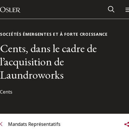
Main Navigation
Passer au contenu
SOCIÉTÉS ÉMERGENTES ET À FORTE CROISSANCE
Cents, dans le cadre de
l’acquisition de
Laundroworks
Cents
Réseau des anciens d’Osler
Contactez-nous
Mandats Représentatifs