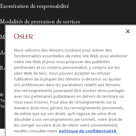
Exonération de responsabilité
Modalités de prestation de services
Modalités d'utilisation
Nous utilisons des témoins (cookies) pour activer des
Accessibilité
fonctionnalités essentielles de notre site Web, pour améliorer
notre site Web et pour vous proposer des publicités
Relations avec les médias
pertinentes et un contenu personnalisé, y compris sur les
sites Web de tiers. Vous pouvez accepter ou refuser
l’utilisation de la plupart des témoins ci-dessous ou ajuster
vos préférences dans les paramètres relatifs aux témoins.
Vos renseignements pourraient être stockés et/ou partagés
© 2026 Osler, Hoskin & Harcourt S.E.N.C.R.L./s.r.l.
avec nos partenaires publicitaires en dehors du territoire où
Tous droits réservés
vous vous trouvez. Pour plus de renseignements sur la
Toronto | Montréal | Calgary | Vancouver | Ottawa | New York
manière dont nous gérons les renseignements personnels,
de même que sur vos droits, qu’il s’agisse de votre droit
d’accéder à vos renseignements personnels, votre droit de
les corriger ou votre droit de retirer votre consentement,
veuillez consulter notre
politique de confidentialité.