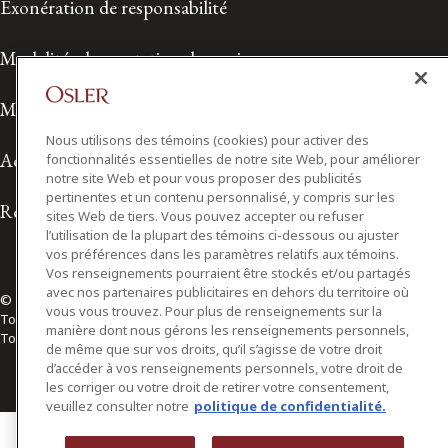
Exonération de responsabilité
Modalités de prestation de services
Modalités d'utilisation
Nous utilisons des témoins (cookies) pour activer des
Accessibilité
fonctionnalités essentielles de notre site Web, pour améliorer
notre site Web et pour vous proposer des publicités
pertinentes et un contenu personnalisé, y compris sur les
Relations avec les médias
sites Web de tiers. Vous pouvez accepter ou refuser
l’utilisation de la plupart des témoins ci-dessous ou ajuster
vos préférences dans les paramètres relatifs aux témoins.
Vos renseignements pourraient être stockés et/ou partagés
avec nos partenaires publicitaires en dehors du territoire où
© 2026 Osler, Hoskin & Harcourt S.E.N.C.R.L./s.r.l.
vous vous trouvez. Pour plus de renseignements sur la
Tous droits réservés
manière dont nous gérons les renseignements personnels,
Toronto | Montréal | Calgary | Vancouver | Ottawa | New York
de même que sur vos droits, qu’il s’agisse de votre droit
d’accéder à vos renseignements personnels, votre droit de
les corriger ou votre droit de retirer votre consentement,
veuillez consulter notre
politique de confidentialité.