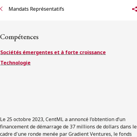
ENGLISH
Mandats Représentatifs
S’abonner aux articles Osler
Compétences
S’abonner
Sociétés émergentes et à forte croissance
Technologie
Le 25 octobre 2023, CentML a annoncé l’obtention d’un
financement de démarrage de 37 millions de dollars dans le
cadre d'une ronde menée par Gradient Ventures, le fonds