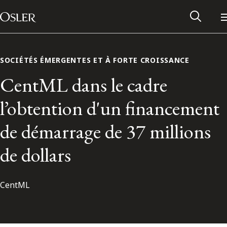
Main Navigation
Passer au contenu
SOCIÉTÉS ÉMERGENTES ET À FORTE CROISSANCE
CentML dans le cadre
l’obtention d'un financement
de démarrage de 37 millions
de dollars
CentML
Réseau des anciens d’Osler
Contactez-nous