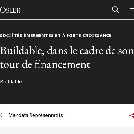
Main Navigation
Passer au contenu
SOCIÉTÉS ÉMERGENTES ET À FORTE CROISSANCE
Buildable, dans le cadre de son
tour de financement
Buildable
Réseau des anciens d’Osler
Mandats Représentatifs
Contactez-nous