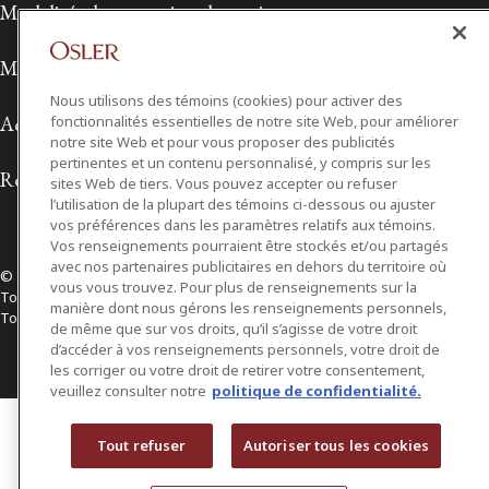
Modalités de prestation de services
Modalités d'utilisation
Nous utilisons des témoins (cookies) pour activer des
Accessibilité
fonctionnalités essentielles de notre site Web, pour améliorer
notre site Web et pour vous proposer des publicités
pertinentes et un contenu personnalisé, y compris sur les
Relations avec les médias
sites Web de tiers. Vous pouvez accepter ou refuser
l’utilisation de la plupart des témoins ci-dessous ou ajuster
vos préférences dans les paramètres relatifs aux témoins.
Vos renseignements pourraient être stockés et/ou partagés
avec nos partenaires publicitaires en dehors du territoire où
© 2026 Osler, Hoskin & Harcourt S.E.N.C.R.L./s.r.l.
vous vous trouvez. Pour plus de renseignements sur la
Tous droits réservés
manière dont nous gérons les renseignements personnels,
Toronto | Montréal | Calgary | Vancouver | Ottawa | New York
de même que sur vos droits, qu’il s’agisse de votre droit
d’accéder à vos renseignements personnels, votre droit de
les corriger ou votre droit de retirer votre consentement,
veuillez consulter notre
politique de confidentialité.
Tout refuser
Autoriser tous les cookies