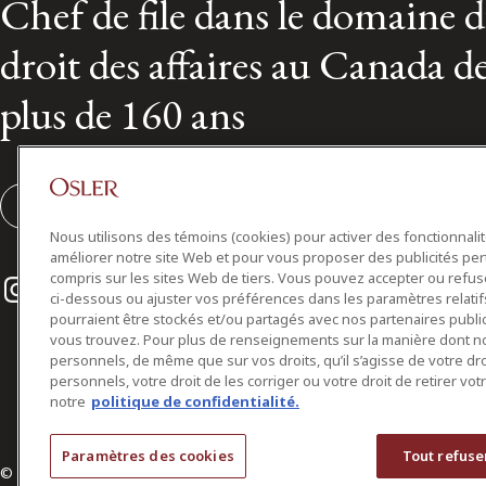
Chef de file dans le domaine 
droit des affaires au Canada d
plus de 160 ans
S'abonner
Nous utilisons des témoins (cookies) pour activer des fonctionnali
améliorer notre site Web et pour vous proposer des publicités per
Instagram
Twitter
LinkedIn
compris sur les sites Web de tiers. Vous pouvez accepter ou refuser
ci-dessous ou ajuster vos préférences dans les paramètres relat
pourraient être stockés et/ou partagés avec nos partenaires public
vous trouvez. Pour plus de renseignements sur la manière dont 
personnels, de même que sur vos droits, qu’il s’agisse de votre d
personnels, votre droit de les corriger ou votre droit de retirer vo
notre
politique de confidentialité.
Paramètres des cookies
Tout refuse
© 2026 Osler, Hoskin & Harcourt S.E.N.C.R.L./s.r.l.
Tous droits réservés