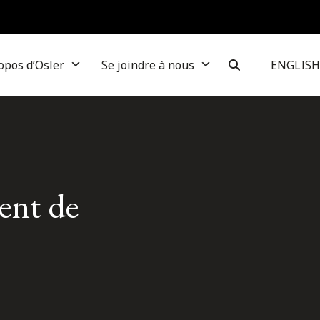
opos d’Osler
Se joindre à nous
ENGLISH
ent de