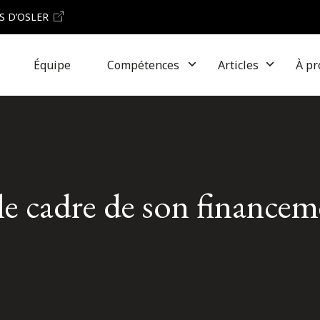
S D’OSLER
Équipe
Compétences
Articles
À pr
e cadre de son financem