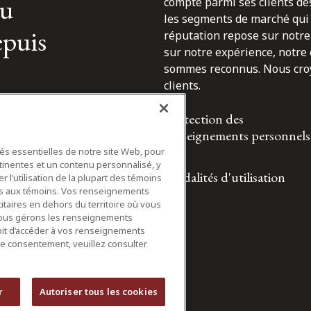
du
compte parmi ses clients des
les segments de marché qui 
epuis
réputation repose sur notre 
sur notre expérience, notre
sommes reconnus. Nous croyo
clients.
Protection des
renseignements personnels
tés essentielles de notre site Web, pour
tinentes et un contenu personnalisé, y
Modalités d'utilisation
 l’utilisation de la plupart des témoins
ifs aux témoins. Vos renseignements
itaires en dehors du territoire où vous
nous gérons les renseignements
roit d’accéder à vos renseignements
tre consentement, veuillez consulter
r
Autoriser tous les cookies