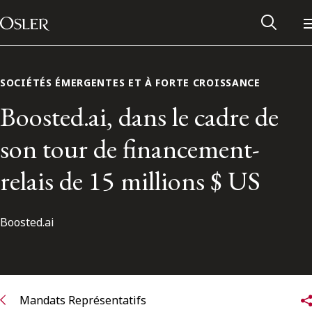
Main Navigation
Passer au contenu
SOCIÉTÉS ÉMERGENTES ET À FORTE CROISSANCE
Boosted.ai, dans le cadre de
son tour de financement-
relais de 15 millions $ US
Boosted.ai
Réseau des anciens d’Osler
Contactez-nous
Mandats Représentatifs