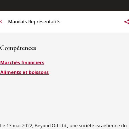
ENGLISH
Mandats Représentatifs
S’abonner aux articles Osler
S’abonner
Compétences
Marchés financiers
Aliments et boissons
Le 13 mai 2022, Beyond Oil Ltd., une société israélienne du