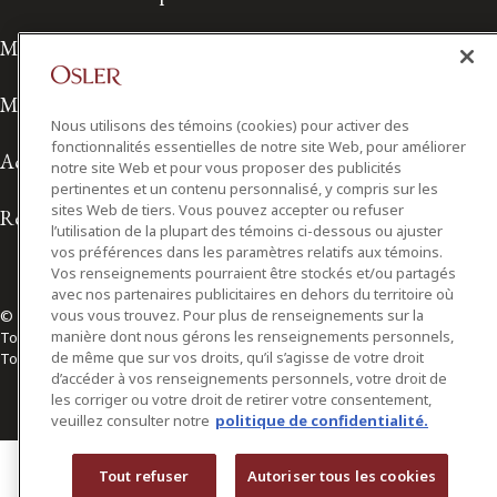
Modalités de prestation de services
Modalités d'utilisation
Nous utilisons des témoins (cookies) pour activer des
fonctionnalités essentielles de notre site Web, pour améliorer
Accessibilité
notre site Web et pour vous proposer des publicités
pertinentes et un contenu personnalisé, y compris sur les
sites Web de tiers. Vous pouvez accepter ou refuser
Relations avec les médias
l’utilisation de la plupart des témoins ci-dessous ou ajuster
vos préférences dans les paramètres relatifs aux témoins.
Vos renseignements pourraient être stockés et/ou partagés
avec nos partenaires publicitaires en dehors du territoire où
vous vous trouvez. Pour plus de renseignements sur la
© 2026 Osler, Hoskin & Harcourt S.E.N.C.R.L./s.r.l.
manière dont nous gérons les renseignements personnels,
Tous droits réservés
de même que sur vos droits, qu’il s’agisse de votre droit
Toronto | Montréal | Calgary | Vancouver | Ottawa | New York
d’accéder à vos renseignements personnels, votre droit de
les corriger ou votre droit de retirer votre consentement,
veuillez consulter notre
politique de confidentialité.
Tout refuser
Autoriser tous les cookies