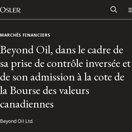
Main Navigation
Passer au contenu
MARCHÉS FINANCIERS
Beyond Oil, dans le cadre de
sa prise de contrôle inversée et
de son admission à la cote de
la Bourse des valeurs
canadiennes
Réseau des anciens d’Osler
Beyond Oil Ltd.
Contactez-nous