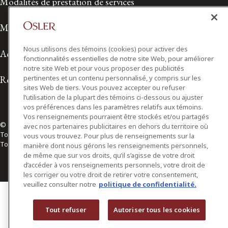
Modalités de prestation de services
Modalités d'utilisation
Nous utilisons des témoins (cookies) pour activer des
Accessibilité
fonctionnalités essentielles de notre site Web, pour améliorer
notre site Web et pour vous proposer des publicités
pertinentes et un contenu personnalisé, y compris sur les
Relations avec les médias
sites Web de tiers. Vous pouvez accepter ou refuser
l’utilisation de la plupart des témoins ci-dessous ou ajuster
vos préférences dans les paramètres relatifs aux témoins.
Vos renseignements pourraient être stockés et/ou partagés
© 2026 Osler, Hoskin & Harcourt S.E.N.C.R.L./s.r.l.
avec nos partenaires publicitaires en dehors du territoire où
Tous droits réservés
vous vous trouvez. Pour plus de renseignements sur la
Toronto | Montréal | Calgary | Vancouver | Ottawa | New York
manière dont nous gérons les renseignements personnels,
de même que sur vos droits, qu’il s’agisse de votre droit
d’accéder à vos renseignements personnels, votre droit de
les corriger ou votre droit de retirer votre consentement,
veuillez consulter notre
politique de confidentialité.
Tout refuser
Autoriser tous les cookies