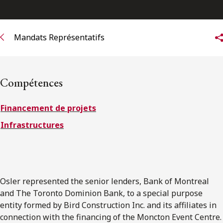
ENGLISH
Mandats Représentatifs
S’abonner aux articles Osler
S’abonner
Compétences
Financement de projets
Infrastructures
Osler represented the senior lenders, Bank of Montreal
and The Toronto Dominion Bank, to a special purpose
entity formed by Bird Construction Inc. and its affiliates in
connection with the financing of the Moncton Event Centre.