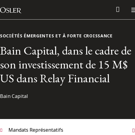
Main Navigation
Passer au contenu
SOCIÉTÉS ÉMERGENTES ET À FORTE CROISSANCE
Bain Capital, dans le cadre de
son investissement de 15 M$
US dans Relay Financial
Bain Capital
Réseau des anciens d’Osler
Contactez-nous
Mandats Représentatifs