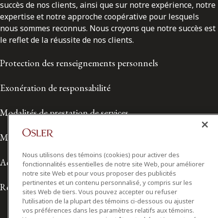
succès de nos clients, ainsi que sur notre expérience, notre
expertise et notre approche coopérative pour lesquels
nous sommes reconnus. Nous croyons que notre succès est
le reflet de la réussite de nos clients.
Protection des renseignements personnels
Exonération de responsabilité
Modalités de prestation de services
Modalités d'utilisation
Nous utilisons des témoins (cookies) pour activer des
Accessibilité
fonctionnalités essentielles de notre site Web, pour améliorer
notre site Web et pour vous proposer des publicités
pertinentes et un contenu personnalisé, y compris sur les
Relations avec les médias
sites Web de tiers. Vous pouvez accepter ou refuser
l’utilisation de la plupart des témoins ci-dessous ou ajuster
vos préférences dans les paramètres relatifs aux témoins.