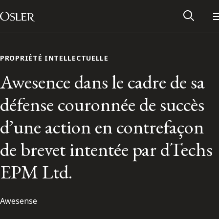
Main Navigation
Passer au contenu
PROPRIÉTÉ INTELLECTUELLE
Awesence dans le cadre de sa
défense couronnée de succès
d’une action en contrefaçon
de brevet intentée par dTechs
EPM Ltd.
Réseau des anciens d’Osler
Awesense
Contactez-nous