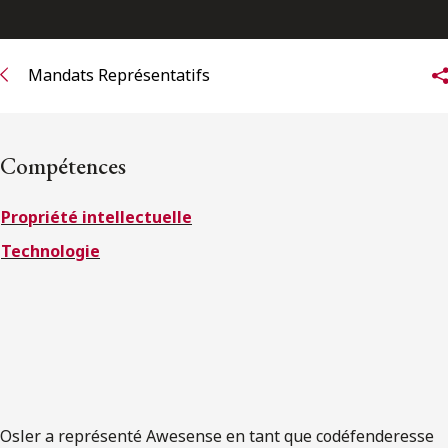
ENGLISH
Mandats Représentatifs
S’abonner aux articles Osler
S’abonner
Compétences
Propriété intellectuelle
Technologie
Osler a représenté Awesense en tant que codéfenderesse