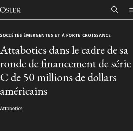
Main Navigation
Passer au contenu
SOCIÉTÉS ÉMERGENTES ET À FORTE CROISSANCE
Attabotics dans le cadre de sa
ronde de financement de série
C de 50 millions de dollars
américains
Attabotics
Réseau des anciens d’Osler
Contactez-nous