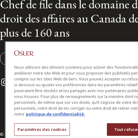
Chef de file dans le domaine 
droit des affaires au Canada d
plus de 160 ans
S'abonner
Nous utilisons des témoins (cookies) pour activer des fonctionnali
améliorer notre site Web et pour vous proposer des publicités per
Instagram
Twitter
LinkedIn
compris sur les sites Web de tiers. Vous pouvez accepter ou refuser
ci-dessous ou ajuster vos préférences dans les paramètres relat
pourraient être stockés et/ou partagés avec nos partenaires public
vous trouvez. Pour plus de renseignements sur la manière dont 
personnels, de même que sur vos droits, qu’il s’agisse de votre d
personnels, votre droit de les corriger ou votre droit de retirer vo
notre
politique de confidentialité.
Paramètres des cookies
Tout refuse
© 2026 Osler, Hoskin & Harcourt S.E.N.C.R.L./s.r.l.
Tous droits réservés