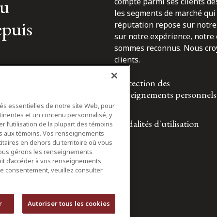
du
compte parmi ses clients des
les segments de marché qui 
epuis
réputation repose sur notre 
sur notre expérience, notre
sommes reconnus. Nous croyo
clients.
Protection des
renseignements personnels
tés essentielles de notre site Web, pour
tinentes et un contenu personnalisé, y
Modalités d'utilisation
 l’utilisation de la plupart des témoins
ifs aux témoins. Vos renseignements
itaires en dehors du territoire où vous
nous gérons les renseignements
roit d’accéder à vos renseignements
tre consentement, veuillez consulter
r
Autoriser tous les cookies