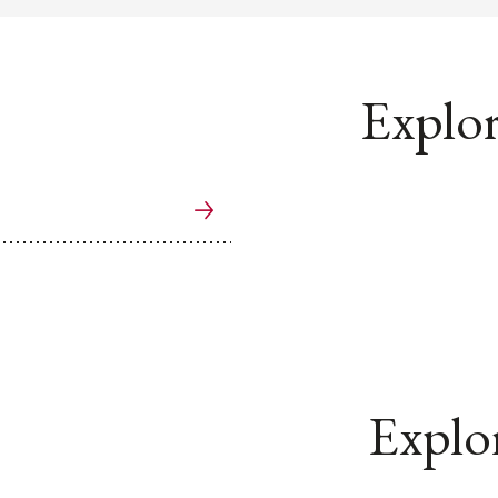
Explor
Explor