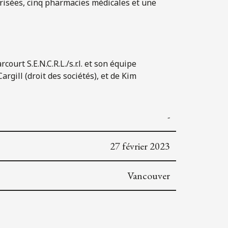
orisées, cinq pharmacies médicales et une
ourt S.E.N.C.R.L./s.r.l. et son équipe
gill (droit des sociétés), et de Kim
-
27 février 2023
Vancouver