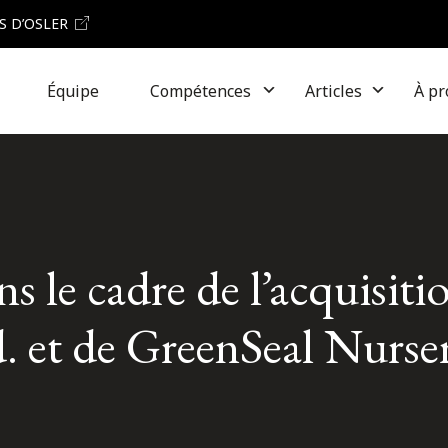
S D’OSLER
Équipe
Compétences
Articles
À pr
s le cadre de l’acquisiti
. et de GreenSeal Nurse