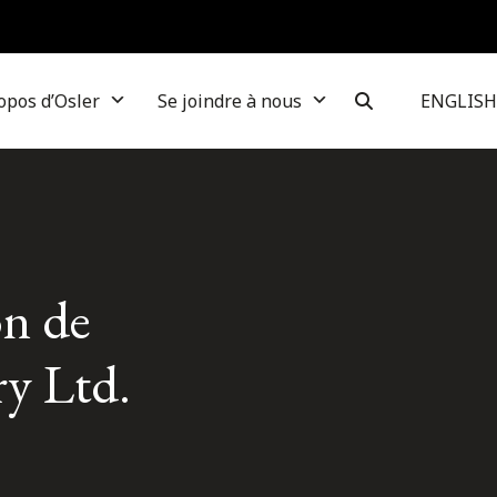
opos d’Osler
Se joindre à nous
ENGLISH
on de
ry Ltd.