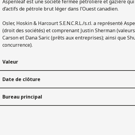
Aspenleaf est une société fermée pétrolière et gazière qui e
d’actifs de pétrole brut léger dans l’Ouest canadien.
Osler, Hoskin & Harcourt S.E.N.C.R.L./s.r.l. a représenté A
(droit des sociétés) et comprenant Justin Sherman (valeurs
Carson et Dana Saric (prêts aux entreprises); ainsi que Shu
concurrence).
Valeur
Date de clôture
Bureau principal