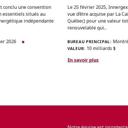
it conclu une convention
Le 25 février 2025, Innergex
n essentiels situés au
vue d’être acquise par La C
 énergétique indépendante
Québec) pour une valeur tota
renouvelable qui...
ier 2026
Montr
BUREAU PRINCIPAL:
10 milliards $
VALEUR:
En savoir plus
Notre équipe est incontesta