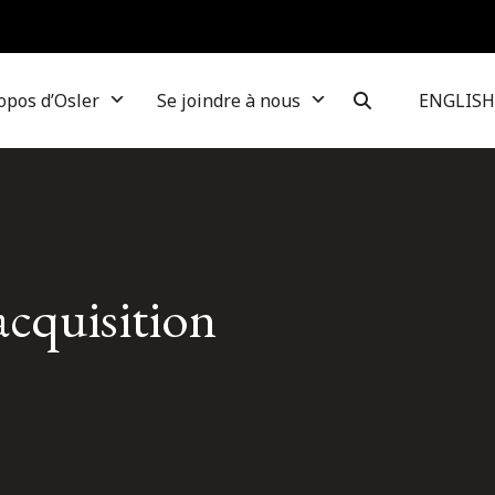
opos d’Osler
Se joindre à nous
ENGLISH
acquisition