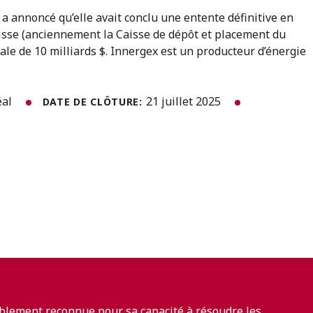
 a annoncé qu’elle avait conclu une entente définitive en
aisse (anciennement la Caisse de dépôt et placement du
le de 10 milliards $. Innergex est un producteur d’énergie
éal
21 juillet 2025
DATE DE CLÔTURE:
blement reconnue pour sa capacité à résoudre les