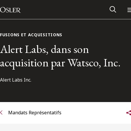
Main Navigation
Passer au contenu
FUSIONS ET ACQUISITIONS
Alert Labs, dans son
acquisition par Watsco, Inc.
Alert Labs Inc.
Réseau des anciens d’Osler
Mandats Représentatifs
Contactez-nous