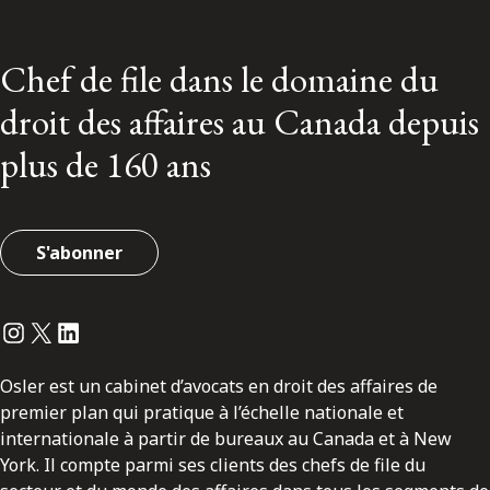
Chef de file dans le domaine du
droit des affaires au Canada depuis
plus de 160 ans
S'abonner
Instagram
Twitter
LinkedIn
Osler est un cabinet d’avocats en droit des affaires de
premier plan qui pratique à l’échelle nationale et
internationale à partir de bureaux au Canada et à New
York. Il compte parmi ses clients des chefs de file du
secteur et du monde des affaires dans tous les segments de
marché qui en sont à diverses étapes de leur croissance.