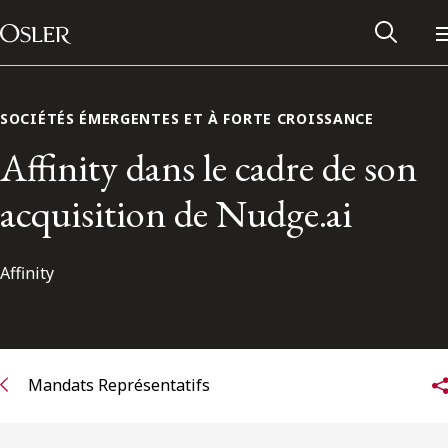
Main Navigation
Passer au contenu
SOCIÉTÉS ÉMERGENTES ET À FORTE CROISSANCE
Affinity dans le cadre de son
acquisition de Nudge.ai
Affinity
Réseau des anciens d’Osler
Mandats Représentatifs
Contactez-nous