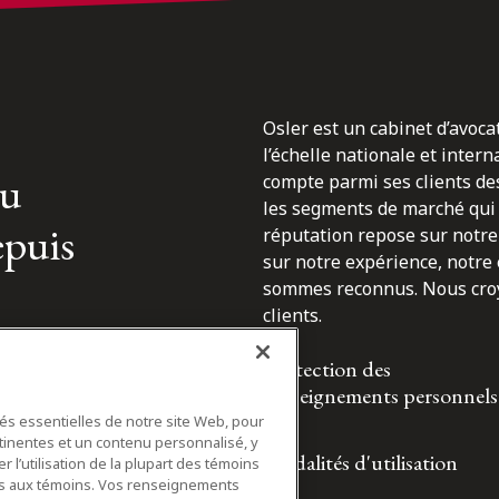
Osler est un cabinet d’avoca
l’échelle nationale et inter
du
compte parmi ses clients des
les segments de marché qui 
epuis
réputation repose sur notre 
sur notre expérience, notre
sommes reconnus. Nous croyo
clients.
Protection des
renseignements personnels
tés essentielles de notre site Web, pour
tinentes et un contenu personnalisé, y
Modalités d'utilisation
 l’utilisation de la plupart des témoins
ifs aux témoins. Vos renseignements