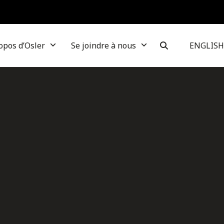
opos d’Osler
Se joindre à nous
ENGLISH