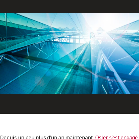
ENGLISH
S’abonner aux articles Osler
S’abonner
Depuis un peu plus d’un an maintenant,
Osler s’est engagé