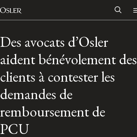
Main Navigation
Passer au contenu
Des avocats d’Osler
aident bénévolement des
clients à contester les
demandes de
remboursement de
Réseau des anciens d’Osler
PCU
Contactez-nous