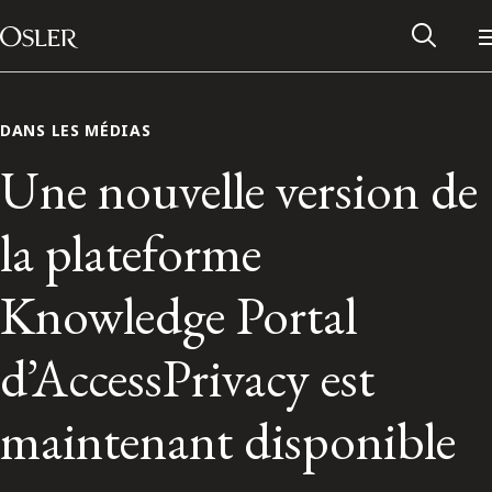
Main Navigation
Passer au contenu
DANS LES MÉDIAS
Une nouvelle version de
la plateforme
Knowledge Portal
d’AccessPrivacy est
Réseau des anciens d’Osler
maintenant disponible
Contactez-nous