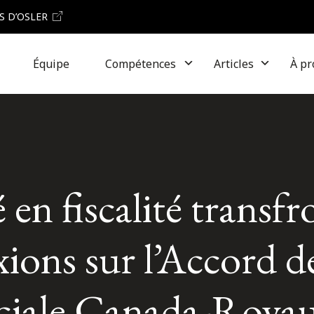
S D’OSLER
Équipe
Compétences
Articles
À pr
 en fiscalité transfr
exions sur l’Accord d
rciale Canada-Roy