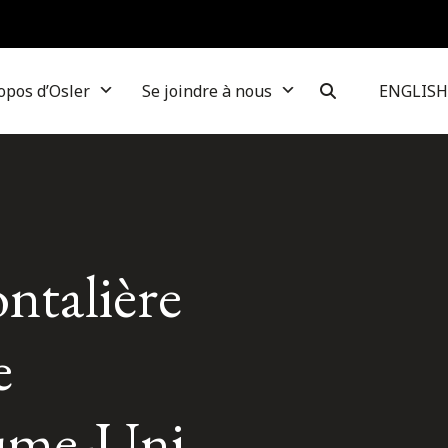
opos d’Osler
Se joindre à nous
ENGLISH
ontalière
e
aume-Uni