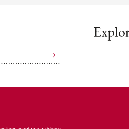
Explor
uestions ayant une incidence