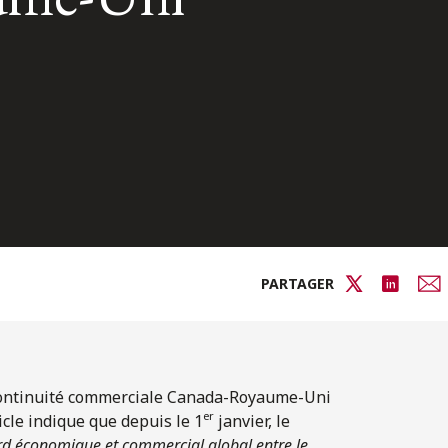
PARTAGER
continuité commerciale Canada-Royaume-Uni
er
icle indique que depuis le 1
janvier, le
ord économique et commercial global entre le