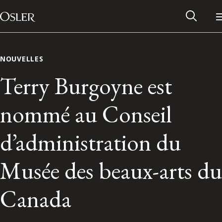
Main Navigation
Passer au contenu
NOUVELLES
Terry Burgoyne est
nommé au Conseil
d’administration du
Musée des beaux-arts du
Réseau des anciens d’Osler
Canada
Contactez-nous