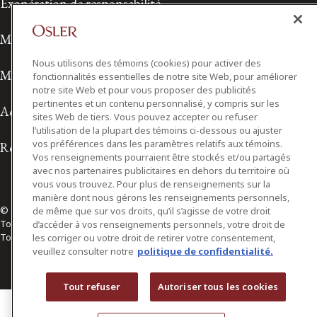
Exonération de responsabilité
Modalités de prestation de services
Nous utilisons des témoins (cookies) pour activer des
Modalités d'utilisation
fonctionnalités essentielles de notre site Web, pour améliorer
notre site Web et pour vous proposer des publicités
pertinentes et un contenu personnalisé, y compris sur les
Accessibilité
sites Web de tiers. Vous pouvez accepter ou refuser
l’utilisation de la plupart des témoins ci-dessous ou ajuster
vos préférences dans les paramètres relatifs aux témoins.
Relations avec les médias
Vos renseignements pourraient être stockés et/ou partagés
avec nos partenaires publicitaires en dehors du territoire où
vous vous trouvez. Pour plus de renseignements sur la
manière dont nous gérons les renseignements personnels,
© 2026 Osler, Hoskin & Harcourt S.E.N.C.R.L./s.r.l.
de même que sur vos droits, qu’il s’agisse de votre droit
Tous droits réservés
d’accéder à vos renseignements personnels, votre droit de
Toronto | Montréal | Calgary | Vancouver | Ottawa | New York
les corriger ou votre droit de retirer votre consentement,
veuillez consulter notre
politique de confidentialité.
Tout refuser
Autoriser tous les cookies